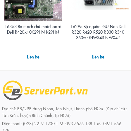
16353 Bo mạch chủ mainboard
16295 Bộ nguồn PSU Non Dell
Dell R420xr 0K29HN K29HN
R320 R420 R520 R330 R340
350w 0NWX4R NWX4R
Liên hệ
Liên hệ
Địa chỉ: B8/29B Hưng Nhơn, Tân Nhựt, Thành phố HCM. (Địa chỉ cũ :
Tân Kiên, huyện Bình Chánh, Tp.HCM)
Điện thoại:
(028) 2219 1900 | M: 093 7575 138 | M: 0971 566
728