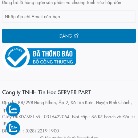
Đừng bỏ lỡ hàng ngàn sản phẩm và chương trình siêu hấp dẫn
ĐĂNG KÝ
Công ty TNHH Tin Học SERVER PART
Địa chỉ: B8/29B Hưng Nhơn, Ấp 2, Xã Tân Kiên, Huyện Bình Chánh,
Tp.HCM
Giấy ĐKKD/MST số : 0316422054. Nơi cấp : Sở Kế hoạch và Đầu tư
TPHCM
Điện thoại : (028) 2219 1900
© Bản quyền thuộc về
ServerPart.vn