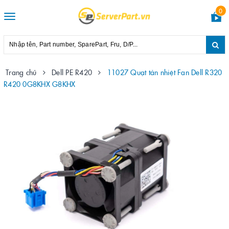
0
Toggle
navigation
Trang chủ
Dell PE R420
11027 Quạt tản nhiệt Fan Dell R320
R420 0G8KHX G8KHX