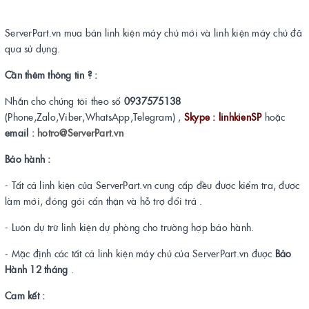
ServerPart.vn mua bán linh kiện máy chủ mới và linh kiện máy chủ đã
qua sử dụng.
Cần thêm thông tin ? :
Nhắn cho chúng tôi theo số
0937575138
(Phone,Zalo,Viber,WhatsApp,Telegram) ,
Skype : linhkienSP
hoặc
email :
hotro@ServerPart.vn
Bảo hành :
- Tất cả linh kiện của ServerPart.vn cung cấp đều được kiểm tra, được
làm mới, đóng gói cẩn thận và hỗ trợ đổi trả .
- Luôn dự trữ linh kiện dự phòng cho trường hợp bảo hành.
- Mặc định các tất cả linh kiện máy chủ của ServerPart.vn được
Bảo
Hành 12 tháng
.
Cam kết :