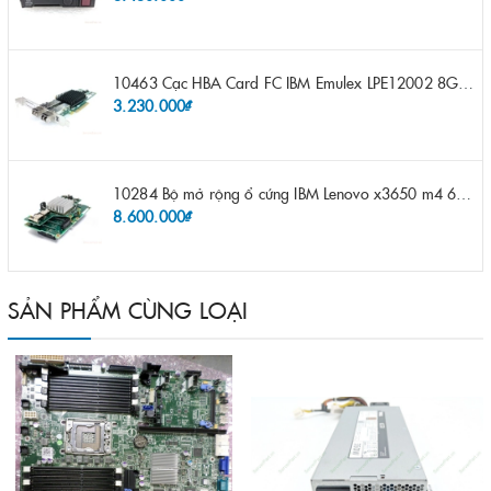
10463 Cạc HBA Card FC IBM Emulex LPE12002 8Gb 2 port FC SFP fru 42D0500 pn 42D0496 opt 42D0494 LPE12002
3.230.000₫
10284 Bộ mở rộng ổ cứng IBM Lenovo x3650 m4 69Y5319 8x 2.5" HS HDD Assembly Kit with Expander
8.600.000₫
SẢN PHẨM CÙNG LOẠI