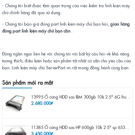
- Chúng tôi biết được tầm quan trọng của việc kiểm tra linh kiện máy
chủ chính hãng đã qua sử dụng.
- Chúng tôi báo giá đúng part linh kiện máy chủ bạn hỏi,
giao hàng
đúng part linh kiện máy chủ bạn cần
.
Đừng ngần ngại liên hệ với chúng tôi với bất kỳ câu hỏi về khả năng
tương thích, điều kiện hoặc sản phẩm tốt nhất có sẵn cho yêu cầu của
bạn. Linh kiện máy chủ ServerPart.vn rất mong đồng hành cùng bạn .
Sản phẩm mới ra mắt
13995 Ổ cứng HDD sas IBM 300gb 10k 2.5" 6G fru 44W2265 opt 44W2264 pn 44W2268 ST9300503SS
2.680.000₫
11385 Ổ cứng HDD sas HP 600gb 10k 2.5" sp 653957-001 pn 619286-003 pn 641552-003 pn 689287-003 652583-B21
3.430.000₫