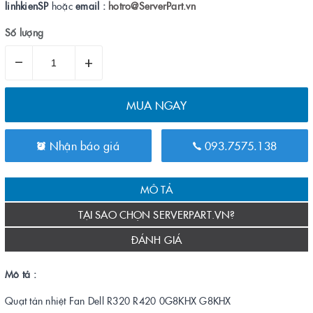
linhkienSP
hoặc
email :
hotro@ServerPart.vn
Số lượng
–
+
MUA NGAY
Nhận báo giá
093.7575.138
MÔ TẢ
TẠI SAO CHỌN SERVERPART.VN?
ĐÁNH GIÁ
Mô tả :
Quạt tản nhiệt Fan Dell R320 R420 0G8KHX G8KHX