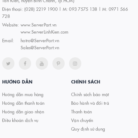
Tân Kiên, huyện Bình Chánh, Tp.HCM)
Điện thoại:
(028) 2219 1900 | M: 093 7575 138 | M: 0971 566
728
Website:
www.ServerPart.vn
www.ServerLinhKien.com
Email:
hotro@ServerPart.vn
Sales@ServerPart.vn
HƯỚNG DẪN
CHÍNH SÁCH
Hướng dẫn mua hàng
Chính sách bảo mật
Hướng dẫn thanh toán
Bảo hành và đổi trả
Hướng dẫn giao nhận
Thanh toán
Điều khoản dịch vụ
Vận chuyển
Quy định sử dụng