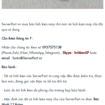
ServerPart.vn mua bán linh kiện máy chủ mới và linh kiện máy chủ đã
qua sử dụng.
Cần thêm thông tin ? :
Nhắn cho chúng tôi theo số
0937575138
(Phone,Zalo,Viber,WhatsApp,Telegram) ,
Skype : linhkienSP
hoặc
email :
hotro@ServerPart.vn
Bảo hành :
- Tất cả linh kiện của ServerPart.vn cung cấp đều được kiểm tra, được
làm mới, đóng gói cẩn thận và hỗ trợ đổi trả .
- Luôn dự trữ linh kiện dự phòng cho trường hợp bảo hành.
- Mặc định các tất cả linh kiện máy chủ của ServerPart.vn được
Bảo
Hành 12 tháng
.