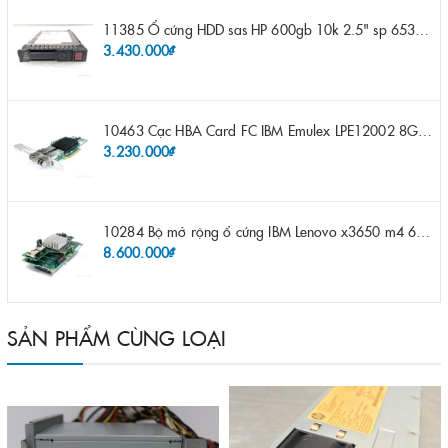
11385 Ổ cứng HDD sas HP 600gb 10k 2.5" sp 653957-001 pn 619286-003 pn 641552-003 pn 689287-003 652583-B21
3.430.000₫
10463 Cạc HBA Card FC IBM Emulex LPE12002 8Gb 2 port FC SFP fru 42D0500 pn 42D0496 opt 42D0494 LPE12002
3.230.000₫
10284 Bộ mở rộng ổ cứng IBM Lenovo x3650 m4 69Y5319 8x 2.5" HS HDD Assembly Kit with Expander
8.600.000₫
SẢN PHẨM CÙNG LOẠI