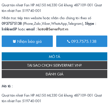
Quạt tản nhiệt Fan HP ML150 ML330 G6 khung 487109-001 Quạt
tản nhiệt Fan 519740-001
Nhắn trực tiếp trên website hoặc nhắn cho chúng tôi theo số
0937575138
(Phone,Zalo,Viber,WhatsApp,Telegram),
Skype :
linhkienSP
hoặc
email :
hotro@ServerPart.vn
Nhận báo giá
093.7575.138
MÔ TẢ
TẠI SAO CHỌN SERVERPART.VN?
ĐÁNH GIÁ
Mô tả :
Quạt tản nhiệt Fan HP ML150 ML330 G6 khung 487109-001 Quạt
tản nhiệt Fan 519740-001