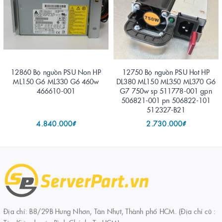
12860 Bộ nguồn PSU Non HP
12750 Bộ nguồn PSU Hot HP
ML150 G6 ML330 G6 460w
DL380 ML150 ML350 ML370 G6
466610-001
G7 750w sp 511778-001 gpn
506821-001 pn 506822-101
512327-B21
4.840.000₫
2.730.000₫
Địa chỉ: B8/29B Hưng Nhơn, Tân Nhựt, Thành phố HCM. (Địa chỉ cũ :