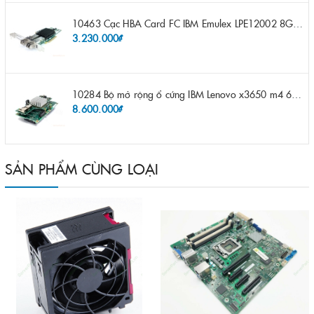
10463 Cạc HBA Card FC IBM Emulex LPE12002 8Gb 2 port FC SFP fru 42D0500 pn 42D0496 opt 42D0494 LPE12002
3.230.000₫
10284 Bộ mở rộng ổ cứng IBM Lenovo x3650 m4 69Y5319 8x 2.5" HS HDD Assembly Kit with Expander
8.600.000₫
SẢN PHẨM CÙNG LOẠI