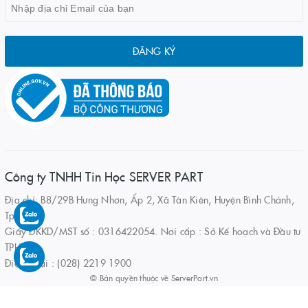
ĐĂNG KÝ
Công ty TNHH Tin Học SERVER PART
Địa chỉ: B8/29B Hưng Nhơn, Ấp 2, Xã Tân Kiên, Huyện Bình Chánh,
Tp.HCM
Giấy ĐKKD/MST số : 0316422054. Nơi cấp : Sở Kế hoạch và Đầu tư
TPHCM
Điện thoại : (028) 2219 1900
© Bản quyền thuộc về
ServerPart.vn