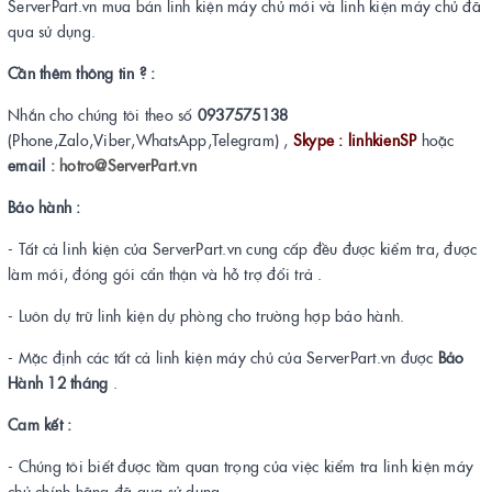
ServerPart.vn mua bán linh kiện máy chủ mới và linh kiện máy chủ đã
qua sử dụng.
Cần thêm thông tin ? :
Nhắn cho chúng tôi theo số
0937575138
(Phone,Zalo,Viber,WhatsApp,Telegram) ,
Skype : linhkienSP
hoặc
email :
hotro@ServerPart.vn
Bảo hành :
- Tất cả linh kiện của ServerPart.vn cung cấp đều được kiểm tra, được
làm mới, đóng gói cẩn thận và hỗ trợ đổi trả .
- Luôn dự trữ linh kiện dự phòng cho trường hợp bảo hành.
- Mặc định các tất cả linh kiện máy chủ của ServerPart.vn được
Bảo
Hành 12 tháng
.
Cam kết :
- Chúng tôi biết được tầm quan trọng của việc kiểm tra linh kiện máy
chủ chính hãng đã qua sử dụng.