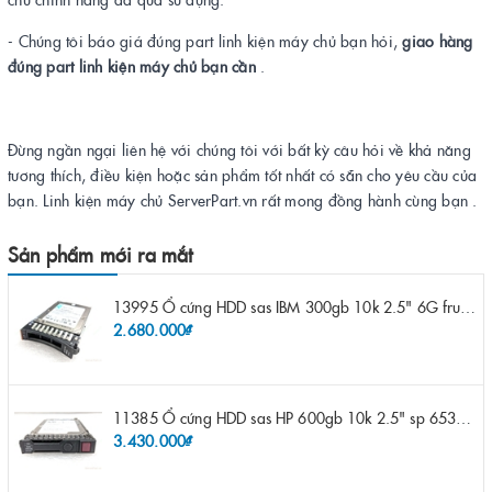
- Chúng tôi báo giá đúng part linh kiện máy chủ bạn hỏi,
giao hàng
đúng part linh kiện máy chủ bạn cần
.
Đừng ngần ngại liên hệ với chúng tôi với bất kỳ câu hỏi về khả năng
tương thích, điều kiện hoặc sản phẩm tốt nhất có sẵn cho yêu cầu của
bạn. Linh kiện máy chủ ServerPart.vn rất mong đồng hành cùng bạn .
Sản phẩm mới ra mắt
13995 Ổ cứng HDD sas IBM 300gb 10k 2.5" 6G fru 44W2265 opt 44W2264 pn 44W2268 ST9300503SS
2.680.000₫
11385 Ổ cứng HDD sas HP 600gb 10k 2.5" sp 653957-001 pn 619286-003 pn 641552-003 pn 689287-003 652583-B21
3.430.000₫