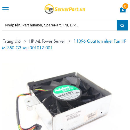
0
Toggle
navigation
Trang chủ
HP ML Tower Server
11096 Quạt tản nhiệt Fan HP
ML350 G3 sau 301017-001