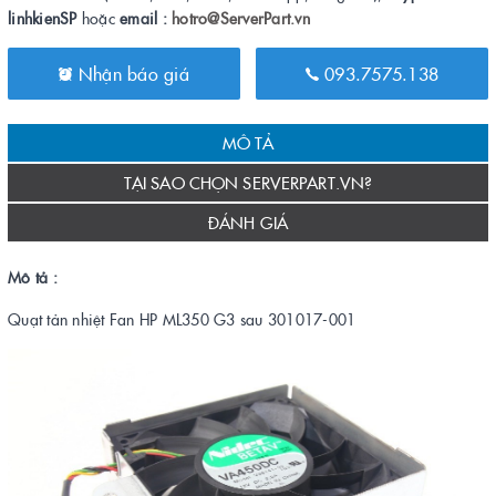
linhkienSP
hoặc
email :
hotro@ServerPart.vn
Nhận báo giá
093.7575.138
MÔ TẢ
TẠI SAO CHỌN SERVERPART.VN?
ĐÁNH GIÁ
Mô tả :
Quạt tản nhiệt Fan HP ML350 G3 sau 301017-001