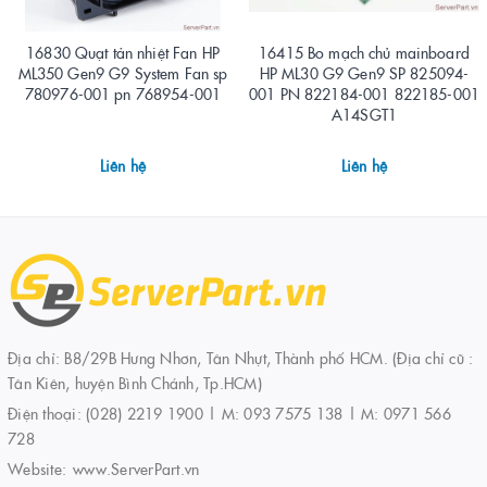
16830 Quạt tản nhiệt Fan HP
16415 Bo mạch chủ mainboard
ML350 Gen9 G9 System Fan sp
HP ML30 G9 Gen9 SP 825094-
780976-001 pn 768954-001
001 PN 822184-001 822185-001
A14SGT1
Liên hệ
Liên hệ
Địa chỉ: B8/29B Hưng Nhơn, Tân Nhựt, Thành phố HCM. (Địa chỉ cũ :
Tân Kiên, huyện Bình Chánh, Tp.HCM)
Điện thoại:
(028) 2219 1900 | M: 093 7575 138 | M: 0971 566
728
Website:
www.ServerPart.vn