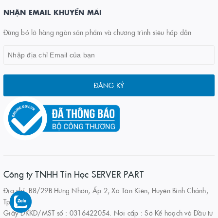
NHẬN EMAIL KHUYẾN MÃI
Đừng bỏ lỡ hàng ngàn sản phẩm và chương trình siêu hấp dẫn
ĐĂNG KÝ
Công ty TNHH Tin Học SERVER PART
Địa chỉ: B8/29B Hưng Nhơn, Ấp 2, Xã Tân Kiên, Huyện Bình Chánh,
Tp.HCM
Giấy ĐKKD/MST số : 0316422054. Nơi cấp : Sở Kế hoạch và Đầu tư