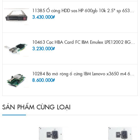
11385 Ổ cứng HDD sas HP 600gb 10k 2.5" sp 653957-001 pn 619286-003 pn 641552-003 pn 689287-003 652583-B21
3.430.000₫
10463 Cạc HBA Card FC IBM Emulex LPE12002 8Gb 2 port FC SFP fru 42D0500 pn 42D0496 opt 42D0494 LPE12002
3.230.000₫
10284 Bộ mở rộng ổ cứng IBM Lenovo x3650 m4 69Y5319 8x 2.5" HS HDD Assembly Kit with Expander
8.600.000₫
SẢN PHẨM CÙNG LOẠI