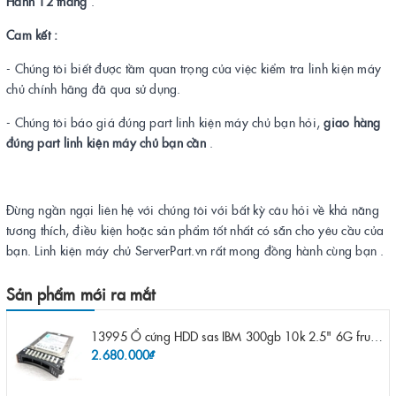
Hành 12 tháng
.
Cam kết :
- Chúng tôi biết được tầm quan trọng của việc kiểm tra linh kiện máy
chủ chính hãng đã qua sử dụng.
- Chúng tôi báo giá đúng part linh kiện máy chủ bạn hỏi,
giao hàng
đúng part linh kiện máy chủ bạn cần
.
Đừng ngần ngại liên hệ với chúng tôi với bất kỳ câu hỏi về khả năng
tương thích, điều kiện hoặc sản phẩm tốt nhất có sẵn cho yêu cầu của
bạn. Linh kiện máy chủ ServerPart.vn rất mong đồng hành cùng bạn .
Sản phẩm mới ra mắt
13995 Ổ cứng HDD sas IBM 300gb 10k 2.5" 6G fru 44W2265 opt 44W2264 pn 44W2268 ST9300503SS
2.680.000₫