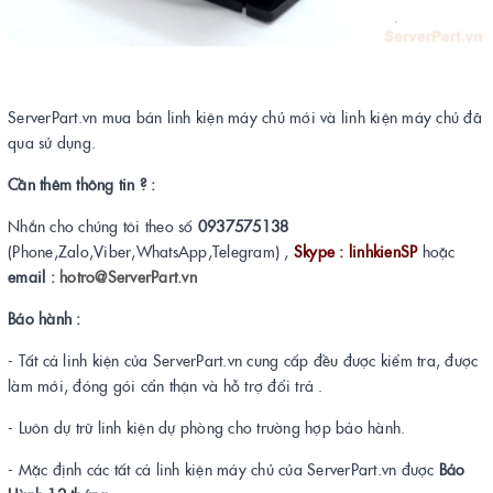
ServerPart.vn mua bán linh kiện máy chủ mới và linh kiện máy chủ đã
qua sử dụng.
Cần thêm thông tin ? :
Nhắn cho chúng tôi theo số
0937575138
(Phone,Zalo,Viber,WhatsApp,Telegram) ,
Skype : linhkienSP
hoặc
email :
hotro@ServerPart.vn
Bảo hành :
- Tất cả linh kiện của ServerPart.vn cung cấp đều được kiểm tra, được
làm mới, đóng gói cẩn thận và hỗ trợ đổi trả .
- Luôn dự trữ linh kiện dự phòng cho trường hợp bảo hành.
- Mặc định các tất cả linh kiện máy chủ của ServerPart.vn được
Bảo