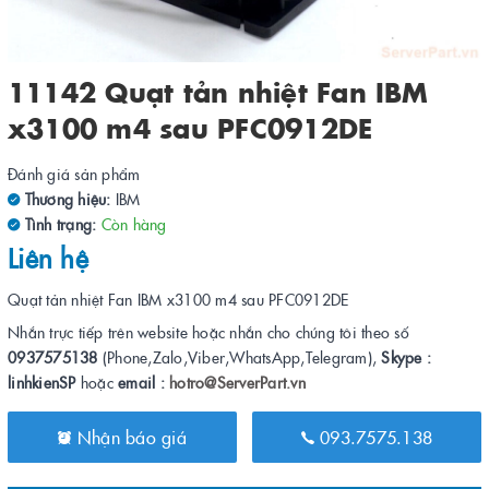
11142 Quạt tản nhiệt Fan IBM
x3100 m4 sau PFC0912DE
Đánh giá sản phẩm
Thương hiệu:
IBM
Tình trạng:
Còn hàng
Liên hệ
Quạt tản nhiệt Fan IBM x3100 m4 sau PFC0912DE
Nhắn trực tiếp trên website hoặc nhắn cho chúng tôi theo số
0937575138
(Phone,Zalo,Viber,WhatsApp,Telegram),
Skype :
linhkienSP
hoặc
email :
hotro@ServerPart.vn
Nhận báo giá
093.7575.138