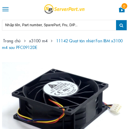
0
Toggle
navigation
Trang chủ
x3100 m4
11142 Quạt tản nhiệt Fan IBM x3100
m4 sau PFC0912DE