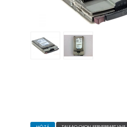
MÔ TẢ
TẠI SAO CHỌN SERVERPART.VN?