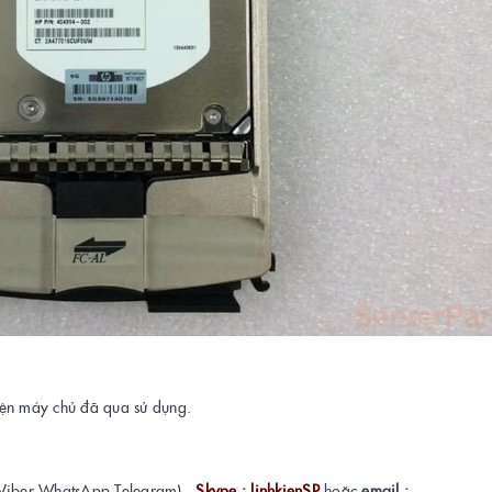
kiện máy chủ đã qua sử dụng.
Viber,WhatsApp,Telegram) ,
Skype : linhkienSP
hoặc
email :