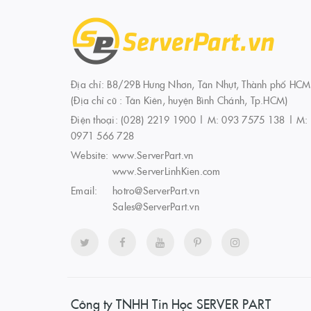
Địa chỉ: B8/29B Hưng Nhơn, Tân Nhựt, Thành phố HCM
(Địa chỉ cũ : Tân Kiên, huyện Bình Chánh, Tp.HCM)
Điện thoại:
(028) 2219 1900 | M: 093 7575 138 | M:
0971 566 728
Website:
www.ServerPart.vn
www.ServerLinhKien.com
Email:
hotro@ServerPart.vn
Sales@ServerPart.vn
Công ty TNHH Tin Học SERVER PART