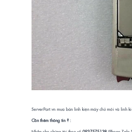
ServerPart.vn mua bán linh kiện máy chủ mới và linh 
Cần thêm thông tin ? :
Nhắn cho chúng tôi theo số
0937575138
(Phone,Zalo,