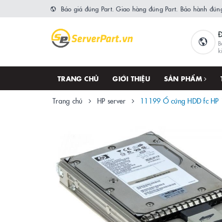
Báo giá đúng Part. Giao hàng đúng Part. Bảo hành đúng
B
k
TRANG CHỦ
GIỚI THIỆU
SẢN PHẨM
Trang chủ
HP server
11199 Ổ cứng HDD fc HP