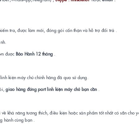
kiểm tra, được làm mới, đóng gói cẩn thận và hỗ trợ đổi trả .
ành.
t.vn được
Bảo Hành 12 tháng
.
a linh kiện máy chủ chính hãng đã qua sử dụng.
ỏi,
giao hàng đúng part linh kiện máy chủ bạn cần
.
i về khả năng tương thích, điều kiện hoặc sản phẩm tốt nhất có sẵn cho 
ng hành cùng bạn .