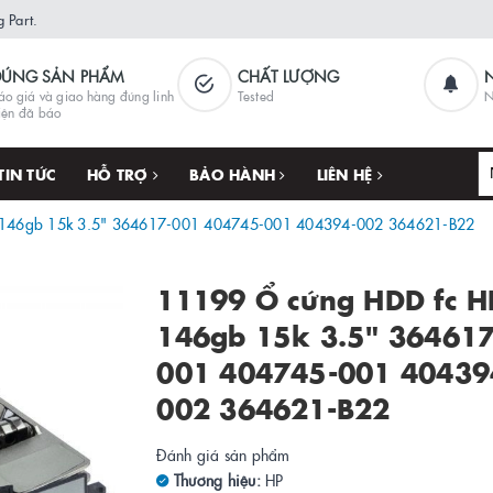
 Part.
ĐÚNG SẢN PHẨM
CHẤT LƯỢNG
áo giá và giao hàng đúng linh
Tested
N
iện đã báo
TIN TỨC
HỖ TRỢ
BẢO HÀNH
LIÊN HỆ
 146gb 15k 3.5" 364617-001 404745-001 404394-002 364621-B22
11199 Ổ cứng HDD fc H
146gb 15k 3.5" 364617
001 404745-001 40439
002 364621-B22
Đánh giá sản phẩm
Thương hiệu:
HP