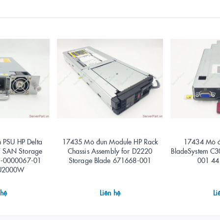
 PSU HP Delta
17435 Mô đun Module HP Rack
17434 Mô đ
 SAN Storage
Chassis Assembly for D2220
BladeSystem C
3-0000067-01
Storage Blade 671668-001
001 44
SU2000W
 hệ
Liên hệ
Li