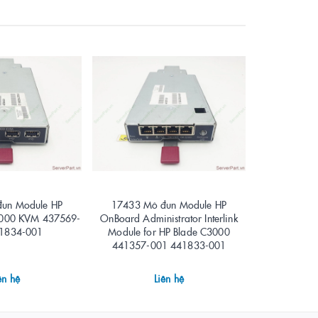
un Module HP
17433 Mô đun Module HP
17432 Mô đu
3000 KVM 437569-
OnBoard Administrator Interlink
Connect Fle
1834-001
Module for HP Blade C3000
C Blades 6
441357-001 441833-001
ên hệ
Liên hệ