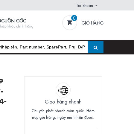
Tài khoản
0
NGUỒN GỐC
GIỎ HÀNG
hập khẩu chính hãng
P
-
4-
Giao hàng nhanh
Chuyển phát nhanh toàn quốc. Hôm
nay gửi hàng, ngày mai nhận được.