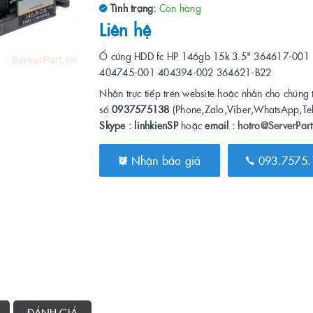
Tình trạng:
Còn hàng
Liên hệ
Ổ cứng HDD fc HP 146gb 15k 3.5" 364617-001
404745-001 404394-002 364621-B22
Nhắn trực tiếp trên website hoặc nhắn cho chúng 
số
0937575138
(Phone,Zalo,Viber,WhatsApp,Te
Skype : linhkienSP
hoặc
email :
hotro@ServerPart
Nhận báo giá
093.7575.
ĐÁNH GIÁ