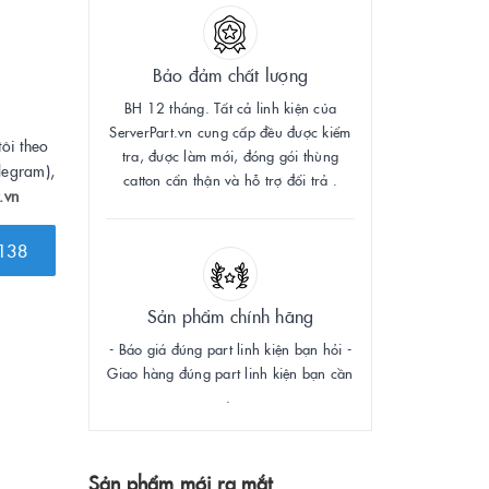
Bảo đảm chất lượng
BH 12 tháng. Tất cả linh kiện của
ServerPart.vn cung cấp đều được kiểm
tôi theo
tra, được làm mới, đóng gói thùng
legram),
catton cẩn thận và hỗ trợ đổi trả .
.vn
138
Sản phẩm chính hãng
- Báo giá đúng part linh kiện bạn hỏi -
Giao hàng đúng part linh kiện bạn cần
.
Sản phẩm mới ra mắt