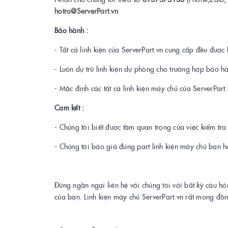
hotro@ServerPart.vn
Bảo hành :
- Tất cả linh kiện của ServerPart.vn cung cấp đều được 
- Luôn dự trữ linh kiện dự phòng cho trường hợp bảo h
- Mặc định các tất cả linh kiện máy chủ của ServerPar
Cam kết :
- Chúng tôi biết được tầm quan trọng của việc kiểm tr
- Chúng tôi báo giá đúng part linh kiện máy chủ bạn h
Đừng ngần ngại liên hệ với chúng tôi với bất kỳ câu hỏ
của bạn. Linh kiện máy chủ ServerPart.vn rất mong đồ