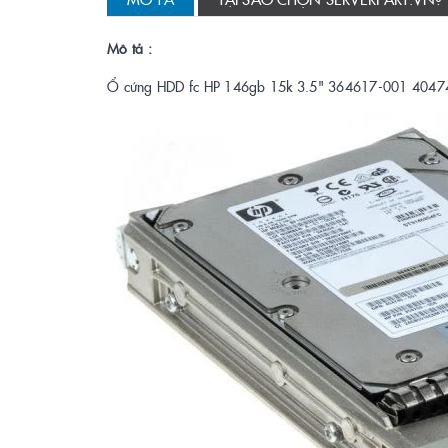
Mô tả :
Ổ cứng HDD fc HP 146gb 15k 3.5" 364617-001 404