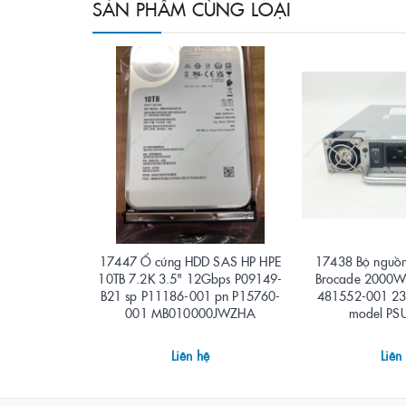
SẢN PHẨM CÙNG LOẠI
17447 Ổ cứng HDD SAS HP HPE
17438 Bộ nguồn
10TB 7.2K 3.5" 12Gbps P09149-
Brocade 2000W
B21 sp P11186-001 pn P15760-
481552-001 2
001 MB010000JWZHA
model P
Liên hệ
Liên