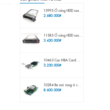
13995 Ổ cứng HDD sas IBM 300gb 10k 2.5" 6G fru 44W2265 opt 44W2264 pn 44W2268 ST9300503SS
2.680.000₫
11385 Ổ cứng HDD sas HP 600gb 10k 2.5" sp 653957-001 pn 619286-003 pn 641552-003 pn 689287-003 652583-B21
3.430.000₫
10463 Cạc HBA Card FC IBM Emulex LPE12002 8Gb 2 port FC SFP fru 42D0500 pn 42D0496 opt 42D0494 LPE12002
3.230.000₫
10284 Bộ mở rộng ổ cứng IBM Lenovo x3650 m4 69Y5319 8x 2.5" HS HDD Assembly Kit with Expander
8.600.000₫