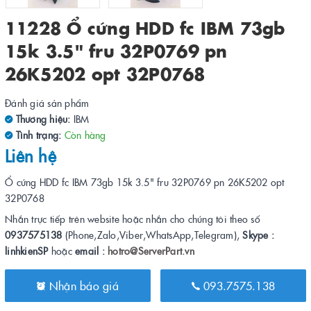
11228 Ổ cứng HDD fc IBM 73gb
15k 3.5" fru 32P0769 pn
26K5202 opt 32P0768
Đánh giá sản phẩm
Thương hiệu:
IBM
Tình trạng:
Còn hàng
Liên hệ
Ổ cứng HDD fc IBM 73gb 15k 3.5" fru 32P0769 pn 26K5202 opt
32P0768
Nhắn trực tiếp trên website hoặc nhắn cho chúng tôi theo số
0937575138
(Phone,Zalo,Viber,WhatsApp,Telegram),
Skype :
linhkienSP
hoặc
email :
hotro@ServerPart.vn
Nhận báo giá
093.7575.138