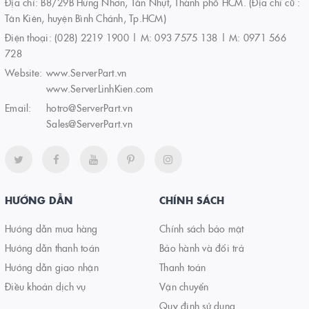
Địa chỉ: B8/29B Hưng Nhơn, Tân Nhựt, Thành phố HCM. (Địa chỉ cũ :
Tân Kiên, huyện Bình Chánh, Tp.HCM)
Điện thoại:
(028) 2219 1900 | M: 093 7575 138 | M: 0971 566
728
Website:
www.ServerPart.vn
www.ServerLinhKien.com
Email:
hotro@ServerPart.vn
Sales@ServerPart.vn
HƯỚNG DẪN
CHÍNH SÁCH
Hướng dẫn mua hàng
Chính sách bảo mật
Hướng dẫn thanh toán
Bảo hành và đổi trả
Hướng dẫn giao nhận
Thanh toán
Điều khoản dịch vụ
Vận chuyển
Quy định sử dụng