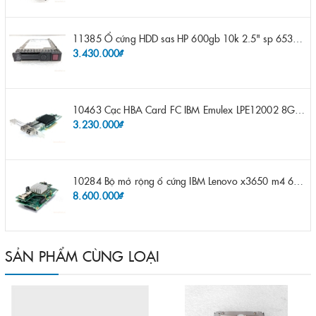
11385 Ổ cứng HDD sas HP 600gb 10k 2.5" sp 653957-001 pn 619286-003 pn 641552-003 pn 689287-003 652583-B21
3.430.000₫
10463 Cạc HBA Card FC IBM Emulex LPE12002 8Gb 2 port FC SFP fru 42D0500 pn 42D0496 opt 42D0494 LPE12002
3.230.000₫
10284 Bộ mở rộng ổ cứng IBM Lenovo x3650 m4 69Y5319 8x 2.5" HS HDD Assembly Kit with Expander
8.600.000₫
SẢN PHẨM CÙNG LOẠI