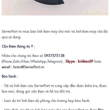
ServerPart.vn mua bán linh kiện máy chủ mới và linh kiện máy chủ đã
qua sử dụng.
Cần thêm thông tin ? :
Nhắn cho chúng tôi theo số
0937575138
(Phone,Zalo,Viber,WhatsApp,Telegram) ,
Skype : linhkienSP
hoặc
email :
hotro@ServerPart.vn
Bảo hành :
- Tất cả linh kiện của ServerPart.vn cung cấp đều được kiểm tra, được
làm mới, đóng gói cẩn thận và hỗ trợ đổi trả .
- Luôn dự trữ linh kiện dự phòng cho trường hợp bảo hành.
- Mặc định các tất cả linh kiện máy chủ của ServerPart.vn được
Bảo