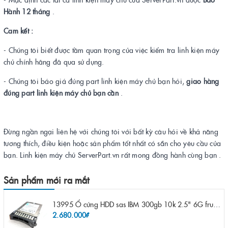
Hành 12 tháng
.
Cam kết :
- Chúng tôi biết được tầm quan trọng của việc kiểm tra linh kiện máy
chủ chính hãng đã qua sử dụng.
- Chúng tôi báo giá đúng part linh kiện máy chủ bạn hỏi,
giao hàng
đúng part linh kiện máy chủ bạn cần
.
Đừng ngần ngại liên hệ với chúng tôi với bất kỳ câu hỏi về khả năng
tương thích, điều kiện hoặc sản phẩm tốt nhất có sẵn cho yêu cầu của
bạn. Linh kiện máy chủ ServerPart.vn rất mong đồng hành cùng bạn .
Sản phẩm mới ra mắt
13995 Ổ cứng HDD sas IBM 300gb 10k 2.5" 6G fru 44W2265 opt 44W2264 pn 44W2268 ST9300503SS
2.680.000₫