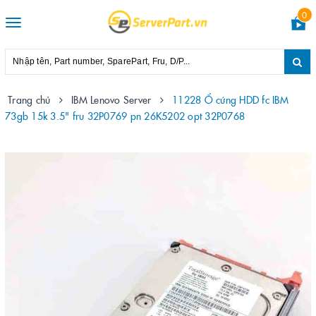
0
Toggle
navigation
Trang chủ
IBM Lenovo Server
11228 Ổ cứng HDD fc IBM
73gb 15k 3.5" fru 32P0769 pn 26K5202 opt 32P0768