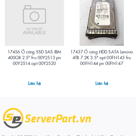
17456 Ổ cứng SSD SAS IBM
17437 Ổ cứng HDD SATA Lenovo
400GB 2.5" fru 00Y2513 pn
4TB 7.2K 3.5" opt 00FN143 fru
00Y2514 opt 00Y2520
00FN144 pn 00FN147
Liên hệ
Liên hệ