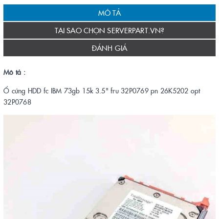
MÔ TẢ
TẠI SAO CHỌN SERVERPART.VN?
ĐÁNH GIÁ
Mô tả :
Ổ cứng HDD fc IBM 73gb 15k 3.5" fru 32P0769 pn 26K5202 opt
32P0768