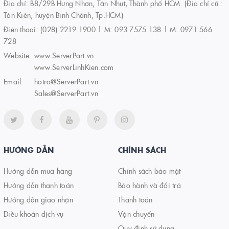
Địa chỉ: B8/29B Hưng Nhơn, Tân Nhựt, Thành phố HCM. (Địa chỉ cũ :
Tân Kiên, huyện Bình Chánh, Tp.HCM)
Điện thoại:
(028) 2219 1900 | M: 093 7575 138 | M: 0971 566
728
Website:
www.ServerPart.vn
www.ServerLinhKien.com
Email:
hotro@ServerPart.vn
Sales@ServerPart.vn
HƯỚNG DẪN
CHÍNH SÁCH
Hướng dẫn mua hàng
Chính sách bảo mật
Hướng dẫn thanh toán
Bảo hành và đổi trả
Hướng dẫn giao nhận
Thanh toán
Điều khoản dịch vụ
Vận chuyển
Quy định sử dụng