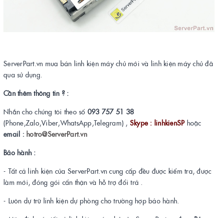
ServerPart.vn mua bán linh kiện máy chủ mới và linh kiện máy chủ đã
qua sử dụng.
Cần thêm thông tin ? :
Nhắn cho chúng tôi theo số
093 757 51 38
(Phone,Zalo,Viber,WhatsApp,Telegram) ,
Skype : linhkienSP
hoặc
email :
hotro@ServerPart.vn
Bảo hành :
- Tất cả linh kiện của ServerPart.vn cung cấp đều được kiểm tra, được
làm mới, đóng gói cẩn thận và hỗ trợ đổi trả .
- Luôn dự trữ linh kiện dự phòng cho trường hợp bảo hành.