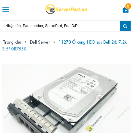
0
Toggle
navigation
Trang chủ
Dell Server
11273 Ổ cứng HDD sas Dell 2tb 7.2k
3.5" 0R755K