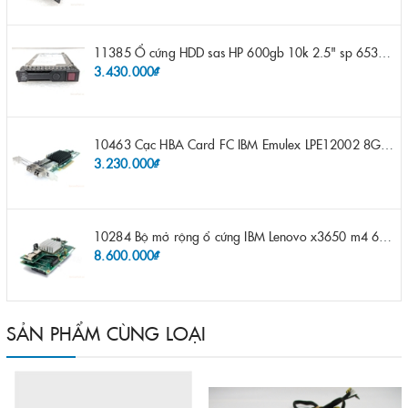
11385 Ổ cứng HDD sas HP 600gb 10k 2.5" sp 653957-001 pn 619286-003 pn 641552-003 pn 689287-003 652583-B21
3.430.000₫
10463 Cạc HBA Card FC IBM Emulex LPE12002 8Gb 2 port FC SFP fru 42D0500 pn 42D0496 opt 42D0494 LPE12002
3.230.000₫
10284 Bộ mở rộng ổ cứng IBM Lenovo x3650 m4 69Y5319 8x 2.5" HS HDD Assembly Kit with Expander
8.600.000₫
SẢN PHẨM CÙNG LOẠI