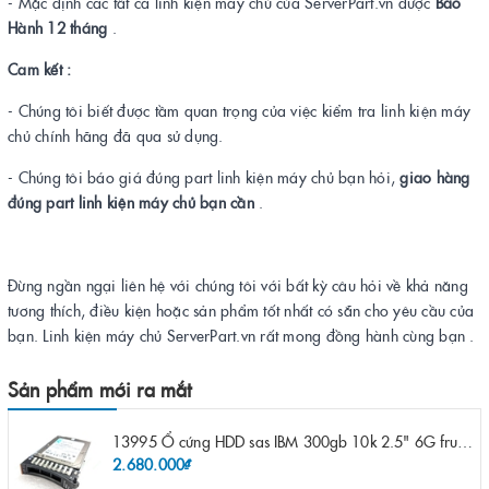
- Mặc định các tất cả linh kiện máy chủ của ServerPart.vn được
Bảo
Hành 12 tháng
.
Cam kết :
- Chúng tôi biết được tầm quan trọng của việc kiểm tra linh kiện máy
chủ chính hãng đã qua sử dụng.
- Chúng tôi báo giá đúng part linh kiện máy chủ bạn hỏi,
giao hàng
đúng part linh kiện máy chủ bạn cần
.
Đừng ngần ngại liên hệ với chúng tôi với bất kỳ câu hỏi về khả năng
tương thích, điều kiện hoặc sản phẩm tốt nhất có sẵn cho yêu cầu của
bạn. Linh kiện máy chủ ServerPart.vn rất mong đồng hành cùng bạn .
Sản phẩm mới ra mắt
13995 Ổ cứng HDD sas IBM 300gb 10k 2.5" 6G fru 44W2265 opt 44W2264 pn 44W2268 ST9300503SS
2.680.000₫