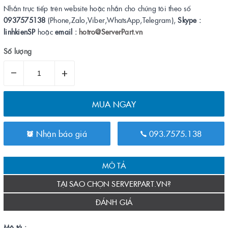
Nhắn trực tiếp trên website hoặc nhắn cho chúng tôi theo số
0937575138
(Phone,Zalo,Viber,WhatsApp,Telegram),
Skype :
linhkienSP
hoặc
email :
hotro@ServerPart.vn
Số lượng
–
+
MUA NGAY
Nhận báo giá
093.7575.138
MÔ TẢ
TẠI SAO CHỌN SERVERPART.VN?
ĐÁNH GIÁ
Mô tả :