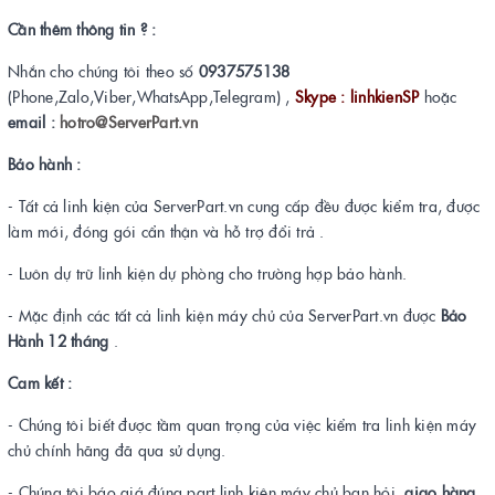
Cần thêm thông tin ? :
Nhắn cho chúng tôi theo số
0937575138
(Phone,Zalo,Viber,WhatsApp,Telegram) ,
Skype : linhkienSP
hoặc
email :
hotro@ServerPart.vn
Bảo hành :
- Tất cả linh kiện của ServerPart.vn cung cấp đều được kiểm tra, được
làm mới, đóng gói cẩn thận và hỗ trợ đổi trả .
- Luôn dự trữ linh kiện dự phòng cho trường hợp bảo hành.
- Mặc định các tất cả linh kiện máy chủ của ServerPart.vn được
Bảo
Hành 12 tháng
.
Cam kết :
- Chúng tôi biết được tầm quan trọng của việc kiểm tra linh kiện máy
chủ chính hãng đã qua sử dụng.
- Chúng tôi báo giá đúng part linh kiện máy chủ bạn hỏi,
giao hàng