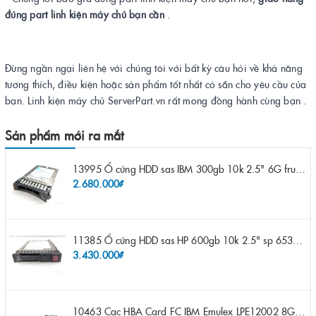
đúng part linh kiện máy chủ bạn cần
.
Đừng ngần ngại liên hệ với chúng tôi với bất kỳ câu hỏi về khả năng
tương thích, điều kiện hoặc sản phẩm tốt nhất có sẵn cho yêu cầu của
bạn. Linh kiện máy chủ ServerPart.vn rất mong đồng hành cùng bạn .
Sản phẩm mới ra mắt
13995 Ổ cứng HDD sas IBM 300gb 10k 2.5" 6G fru 44W2265 opt 44W2264 pn 44W2268 ST9300503SS
2.680.000₫
11385 Ổ cứng HDD sas HP 600gb 10k 2.5" sp 653957-001 pn 619286-003 pn 641552-003 pn 689287-003 652583-B21
3.430.000₫
10463 Cạc HBA Card FC IBM Emulex LPE12002 8Gb 2 port FC SFP fru 42D0500 pn 42D0496 opt 42D0494 LPE12002