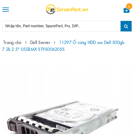
0
Toggle
navigation
Trang chủ
Dell Server
11297 Ổ cứng HDD sas Dell 500gb
7.2k 2.5" 055RMX ST9500620SS