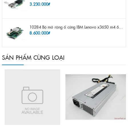
3.230.000₫
10284 Bộ mở rộng ổ cứng IBM Lenovo x3650 m4 69Y5319 8x 2.5" HS HDD Assembly Kit with Expander
8.600.000₫
SẢN PHẨM CÙNG LOẠI