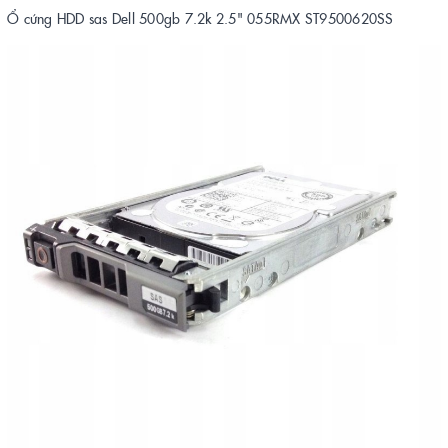
Ổ cứng HDD sas Dell 500gb 7.2k 2.5" 055RMX ST9500620SS