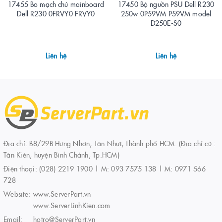
17455 Bo mạch chủ mainboard
17450 Bộ nguồn PSU Dell R230
Dell R230 0FRVY0 FRVY0
250w 0P59VM P59VM model
D250E-S0
Liên hệ
Liên hệ
Địa chỉ: B8/29B Hưng Nhơn, Tân Nhựt, Thành phố HCM. (Địa chỉ cũ :
Tân Kiên, huyện Bình Chánh, Tp.HCM)
Điện thoại:
(028) 2219 1900 | M: 093 7575 138 | M: 0971 566
728
Website:
www.ServerPart.vn
www.ServerLinhKien.com
Email:
hotro@ServerPart.vn