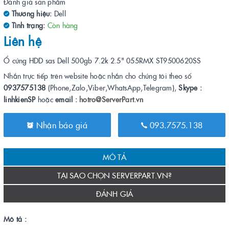
Đánh giá sản phẩm
Thương hiệu:
Dell
Tình trạng:
Còn hàng
Liên hệ
Ổ cứng HDD sas Dell 500gb 7.2k 2.5" 055RMX ST9500620SS
Nhắn trực tiếp trên website hoặc nhắn cho chúng tôi theo số
0937575138
(Phone,Zalo,Viber,WhatsApp,Telegram),
Skype :
linhkienSP
hoặc
email :
hotro@ServerPart.vn
Nhận báo giá
093.7575.138
MÔ TẢ
TẠI SAO CHỌN SERVERPART.VN?
ĐÁNH GIÁ
Mô tả :