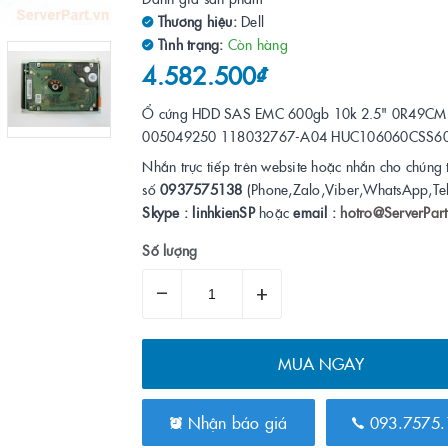
Thương hiệu:
Dell
Tình trạng:
Còn hàng
4.582.500₫
Ổ cứng HDD SAS EMC 600gb 10k 2.5" 0R49CM
005049250 118032767-A04 HUC106060CSS6
Nhắn trực tiếp trên website hoặc nhắn cho chúng 
số
0937575138
(Phone,Zalo,Viber,WhatsApp,Te
Skype : linhkienSP
hoặc
email :
hotro@ServerPart
Số lượng
–
+
MUA NGAY
Nhận báo giá
093.7575.