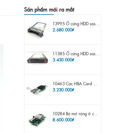
Sản phẩm mới ra mắt
13995 Ổ cứng HDD sas IBM 300gb 10k 2.5" 6G fru 44W2265 opt 44W2264 pn 44W2268 ST9300503SS
2.680.000₫
11385 Ổ cứng HDD sas HP 600gb 10k 2.5" sp 653957-001 pn 619286-003 pn 641552-003 pn 689287-003 652583-B21
3.430.000₫
10463 Cạc HBA Card FC IBM Emulex LPE12002 8Gb 2 port FC SFP fru 42D0500 pn 42D0496 opt 42D0494 LPE12002
3.230.000₫
10284 Bộ mở rộng ổ cứng IBM Lenovo x3650 m4 69Y5319 8x 2.5" HS HDD Assembly Kit with Expander
8.600.000₫