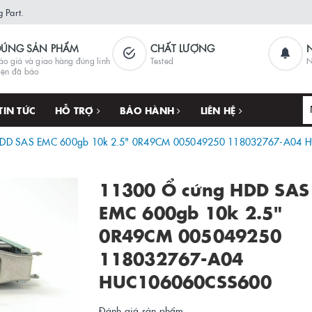
 Part.
ĐÚNG SẢN PHẨM
CHẤT LƯỢNG
áo giá và giao hàng đúng linh
Tested
N
iện đã báo
TIN TỨC
HỖ TRỢ
BẢO HÀNH
LIÊN HỆ
HDD SAS EMC 600gb 10k 2.5" 0R49CM 005049250 118032767-A04
11300 Ổ cứng HDD SAS
EMC 600gb 10k 2.5"
0R49CM 005049250
118032767-A04
HUC106060CSS600
Đánh giá sản phẩm