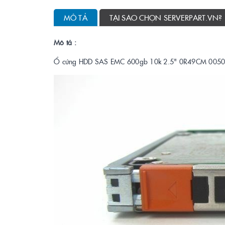
MÔ TẢ
TẠI SAO CHỌN SERVERPART.VN?
Mô tả :
Ổ cứng HDD SAS EMC 600gb 10k 2.5" 0R49CM 00