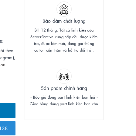
Bảo đảm chất lượng
BH 12 tháng. Tất cả linh kiện của
ServerPart.vn cung cấp đều được kiểm
00
tra, được làm mới, đóng gói thùng
catton cẩn thận và hỗ trợ đổi trả .
tôi theo
legram),
.vn
Sản phẩm chính hãng
- Báo giá đúng part linh kiện bạn hỏi -
Giao hàng đúng part linh kiện bạn cần
.
138