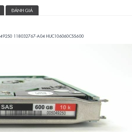
ĐÁNH GIÁ
5049250 118032767-A04 HUC106060CSS600