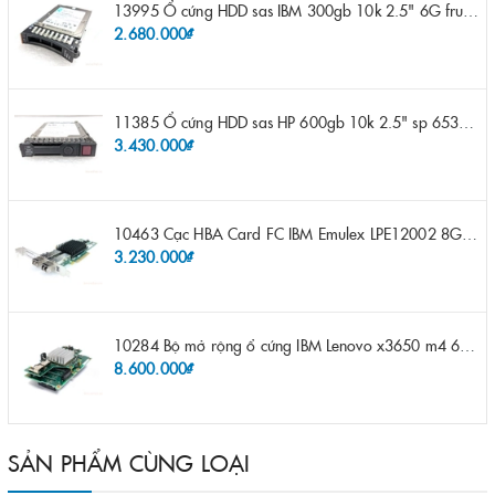
13995 Ổ cứng HDD sas IBM 300gb 10k 2.5" 6G fru 44W2265 opt 44W2264 pn 44W2268 ST9300503SS
2.680.000₫
11385 Ổ cứng HDD sas HP 600gb 10k 2.5" sp 653957-001 pn 619286-003 pn 641552-003 pn 689287-003 652583-B21
3.430.000₫
10463 Cạc HBA Card FC IBM Emulex LPE12002 8Gb 2 port FC SFP fru 42D0500 pn 42D0496 opt 42D0494 LPE12002
3.230.000₫
10284 Bộ mở rộng ổ cứng IBM Lenovo x3650 m4 69Y5319 8x 2.5" HS HDD Assembly Kit with Expander
8.600.000₫
SẢN PHẨM CÙNG LOẠI