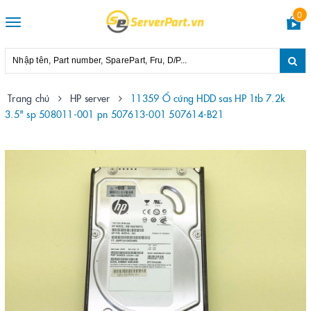
0
Toggle
navigation
Trang chủ
HP server
11359 Ổ cứng HDD sas HP 1tb 7.2k
3.5" sp 508011-001 pn 507613-001 507614-B21