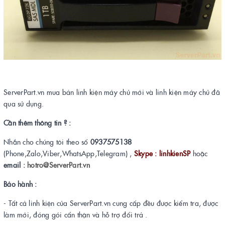
ServerPart.vn mua bán linh kiện máy chủ mới và linh kiện máy chủ đã
qua sử dụng.
Cần thêm thông tin ? :
Nhắn cho chúng tôi theo số
0937575138
(Phone,Zalo,Viber,WhatsApp,Telegram) ,
Skype : linhkienSP
hoặc
email :
hotro@ServerPart.vn
Bảo hành :
- Tất cả linh kiện của ServerPart.vn cung cấp đều được kiểm tra, được
làm mới, đóng gói cẩn thận và hỗ trợ đổi trả .