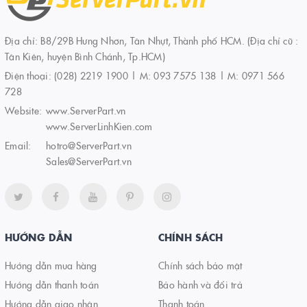
Địa chỉ: B8/29B Hưng Nhơn, Tân Nhựt, Thành phố HCM. (Địa chỉ cũ :
Tân Kiên, huyện Bình Chánh, Tp.HCM)
Điện thoại:
(028) 2219 1900 | M: 093 7575 138 | M: 0971 566
728
Website:
www.ServerPart.vn
www.ServerLinhKien.com
Email:
hotro@ServerPart.vn
Sales@ServerPart.vn
HƯỚNG DẪN
CHÍNH SÁCH
Hướng dẫn mua hàng
Chính sách bảo mật
Hướng dẫn thanh toán
Bảo hành và đổi trả
Hướng dẫn giao nhận
Thanh toán