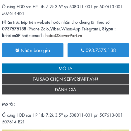
Ổ cứng HDD sas HP 1tb 7.2k 3.5" sp 508011-001 pn 507613-001
507614-B21
Nhắn trực tiếp trên website hoặc nhắn cho chúng tôi theo số
0937575138
(Phone,Zalo,Viber,WhatsApp,Telegram),
Skype :
linhkienSP
hoặc
email :
hotro@ServerPart.vn
Nhận báo giá
093.7575.138
MÔ TẢ
TẠI SAO CHỌN SERVERPART.VN?
ĐÁNH GIÁ
Mô tả :
Ổ cứng HDD sas HP 1tb 7.2k 3.5" sp 508011-001 pn 507613-001
507614-B21