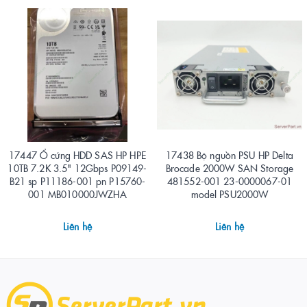
17447 Ổ cứng HDD SAS HP HPE
17438 Bộ nguồn PSU HP Delta
10TB 7.2K 3.5" 12Gbps P09149-
Brocade 2000W SAN Storage
B21 sp P11186-001 pn P15760-
481552-001 23-0000067-01
001 MB010000JWZHA
model PSU2000W
Liên hệ
Liên hệ