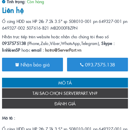
Tình trạng:
Còn hàng
Liên hệ
Ổ cứng HDD sas HP 2tb 7.2k 3.5" sp 508010-001 pn 649327-001 pn
649327-002 507616-B21 MB2000FBZPN
Nhắn trực tiếp trên website hoặc nhắn cho chúng tôi theo số
0937575138
(Phone,Zalo,Viber,WhatsApp,Telegram),
Skype :
linhkienSP
hoặc
email :
hotro@ServerPart.vn
Nhận báo giá
093.7575.138
MÔ TẢ
TẠI SAO CHỌN SERVERPART.VN?
ĐÁNH GIÁ
Mô tả :
Ổ cứng HDD sas HP 2tb 7.2k 3.5" sp 508010-001 pn 649327-001 pn