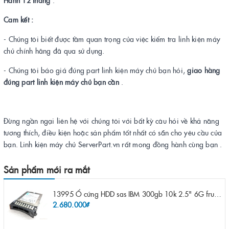
Hành 12 tháng
.
Cam kết :
- Chúng tôi biết được tầm quan trọng của việc kiểm tra linh kiện máy
chủ chính hãng đã qua sử dụng.
- Chúng tôi báo giá đúng part linh kiện máy chủ bạn hỏi,
giao hàng
đúng part linh kiện máy chủ bạn cần
.
Đừng ngần ngại liên hệ với chúng tôi với bất kỳ câu hỏi về khả năng
tương thích, điều kiện hoặc sản phẩm tốt nhất có sẵn cho yêu cầu của
bạn. Linh kiện máy chủ ServerPart.vn rất mong đồng hành cùng bạn .
Sản phẩm mới ra mắt
13995 Ổ cứng HDD sas IBM 300gb 10k 2.5" 6G fru 44W2265 opt 44W2264 pn 44W2268 ST9300503SS
2.680.000₫