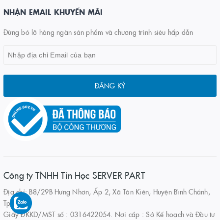
NHẬN EMAIL KHUYẾN MÃI
Đừng bỏ lỡ hàng ngàn sản phẩm và chương trình siêu hấp dẫn
ĐĂNG KÝ
Công ty TNHH Tin Học SERVER PART
Địa chỉ: B8/29B Hưng Nhơn, Ấp 2, Xã Tân Kiên, Huyện Bình Chánh,
Tp.HCM
Giấy ĐKKD/MST số : 0316422054. Nơi cấp : Sở Kế hoạch và Đầu tư