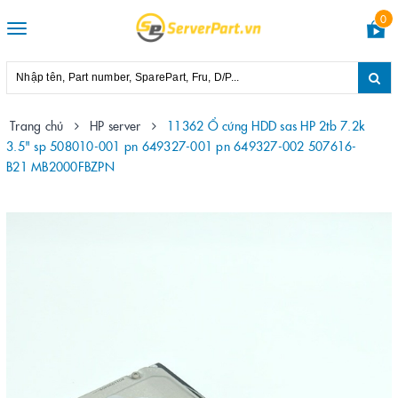
0
Toggle
navigation
Trang chủ
HP server
11362 Ổ cứng HDD sas HP 2tb 7.2k
3.5" sp 508010-001 pn 649327-001 pn 649327-002 507616-
B21 MB2000FBZPN