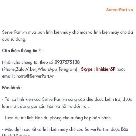
ServerPart.vn mua bán linh kiện máy chủ mới và linh kiện máy chủ đã
qua sử dụng.
Cần thêm thông tin ? :
Nhắn cho chúng tôi theo số
0937575138
(Phone,Zalo,Viber,WhatsApp,Telegram) ,
Skype : linhkienSP
hoặc
email :
hotro@ServerPart.vn
Bảo hành :
- Tất cả linh kiện của ServerPart.vn cung cấp đều được kiểm tra, được
làm mới, đóng gói cẩn thận và hỗ trợ đổi trả .
- Luôn dự trữ linh kiện dự phòng cho trường hợp bảo hành.
- Mặc định các tất cả linh kiện máy chủ của ServerPart.vn được
Bảo