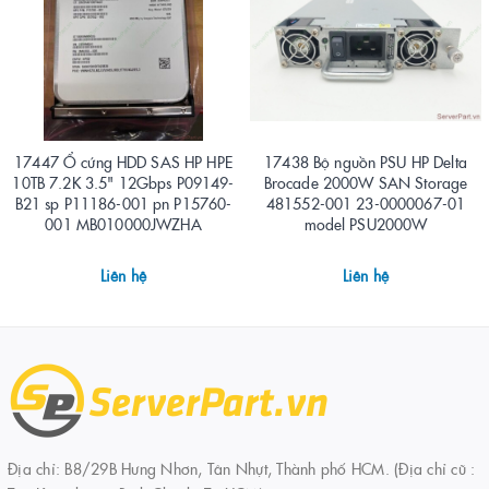
17447 Ổ cứng HDD SAS HP HPE
17438 Bộ nguồn PSU HP Delta
10TB 7.2K 3.5" 12Gbps P09149-
Brocade 2000W SAN Storage
B21 sp P11186-001 pn P15760-
481552-001 23-0000067-01
001 MB010000JWZHA
model PSU2000W
Liên hệ
Liên hệ
Địa chỉ: B8/29B Hưng Nhơn, Tân Nhựt, Thành phố HCM. (Địa chỉ cũ :