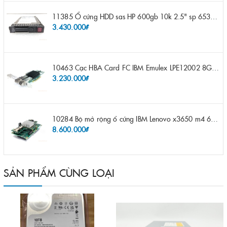
11385 Ổ cứng HDD sas HP 600gb 10k 2.5" sp 653957-001 pn 619286-003 pn 641552-003 pn 689287-003 652583-B21
3.430.000₫
10463 Cạc HBA Card FC IBM Emulex LPE12002 8Gb 2 port FC SFP fru 42D0500 pn 42D0496 opt 42D0494 LPE12002
3.230.000₫
10284 Bộ mở rộng ổ cứng IBM Lenovo x3650 m4 69Y5319 8x 2.5" HS HDD Assembly Kit with Expander
8.600.000₫
SẢN PHẨM CÙNG LOẠI