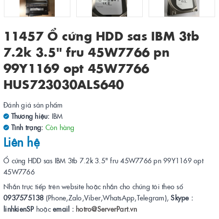
11457 Ổ cứng HDD sas IBM 3tb
7.2k 3.5" fru 45W7766 pn
99Y1169 opt 45W7766
HUS723030ALS640
Đánh giá sản phẩm
Thương hiệu:
IBM
Tình trạng:
Còn hàng
Liên hệ
Ổ cứng HDD sas IBM 3tb 7.2k 3.5" fru 45W7766 pn 99Y1169 opt
45W7766
Nhắn trực tiếp trên website hoặc nhắn cho chúng tôi theo số
0937575138
(Phone,Zalo,Viber,WhatsApp,Telegram),
Skype :
linhkienSP
hoặc
email :
hotro@ServerPart.vn