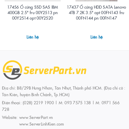
17456 Ổ cứng SSD SAS IBM
17437 Ổ cứng HDD SATA Lenovo
400GB 2.5" fru 00Y2513 pn
4TB 7.2K 3.5" opt 00FN143 fru
00Y2514 opt 00Y2520
00FN144 pn 00FN147
Liên hệ
Liên hệ
Địa chỉ: B8/29B Hưng Nhơn, Tân Nhựt, Thành phố HCM. (Địa chỉ cũ :
Tân Kiên, huyện Bình Chánh, Tp.HCM)
Điện thoại:
(028) 2219 1900 | M: 093 7575 138 | M: 0971 566
728
Website:
www.ServerPart.vn
www.ServerLinhKien.com