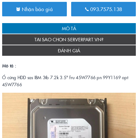
Nhận báo giá
093.7575.138
MÔ TẢ
TẠI SAO CHỌN SERVERPART.VN?
ĐÁNH GIÁ
Mô tả :
Ổ cứng HDD sas IBM 3tb 7.2k 3.5" fru 45W7766 pn 99Y1169 opt
45W7766