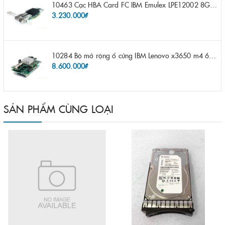
10463 Cạc HBA Card FC IBM Emulex LPE12002 8Gb 2 port FC SFP fru 42D0500 pn 42D0496 opt 42D0494 LPE12002
3.230.000₫
10284 Bộ mở rộng ổ cứng IBM Lenovo x3650 m4 69Y5319 8x 2.5" HS HDD Assembly Kit with Expander
8.600.000₫
SẢN PHẨM CÙNG LOẠI