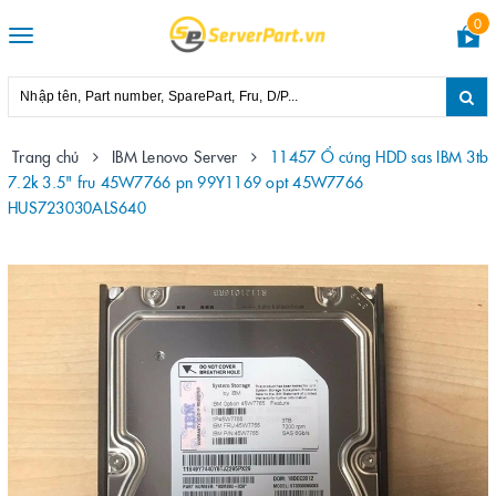
0
Toggle
navigation
Trang chủ
IBM Lenovo Server
11457 Ổ cứng HDD sas IBM 3tb
7.2k 3.5" fru 45W7766 pn 99Y1169 opt 45W7766
HUS723030ALS640