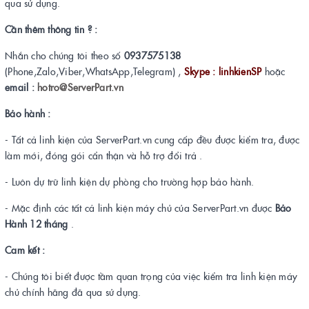
qua sử dụng.
Cần thêm thông tin ? :
Nhắn cho chúng tôi theo số
0937575138
(Phone,Zalo,Viber,WhatsApp,Telegram) ,
Skype : linhkienSP
hoặc
email :
hotro@ServerPart.vn
Bảo hành :
- Tất cả linh kiện của ServerPart.vn cung cấp đều được kiểm tra, được
làm mới, đóng gói cẩn thận và hỗ trợ đổi trả .
- Luôn dự trữ linh kiện dự phòng cho trường hợp bảo hành.
- Mặc định các tất cả linh kiện máy chủ của ServerPart.vn được
Bảo
Hành 12 tháng
.
Cam kết :
- Chúng tôi biết được tầm quan trọng của việc kiểm tra linh kiện máy
chủ chính hãng đã qua sử dụng.