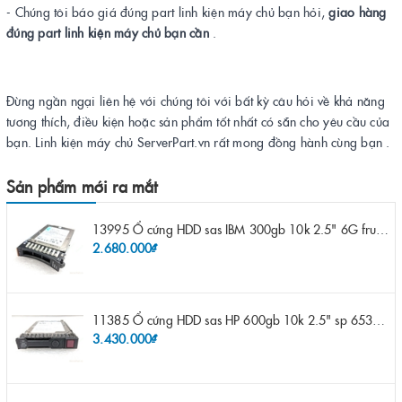
- Chúng tôi báo giá đúng part linh kiện máy chủ bạn hỏi,
giao hàng
đúng part linh kiện máy chủ bạn cần
.
Đừng ngần ngại liên hệ với chúng tôi với bất kỳ câu hỏi về khả năng
tương thích, điều kiện hoặc sản phẩm tốt nhất có sẵn cho yêu cầu của
bạn. Linh kiện máy chủ ServerPart.vn rất mong đồng hành cùng bạn .
Sản phẩm mới ra mắt
13995 Ổ cứng HDD sas IBM 300gb 10k 2.5" 6G fru 44W2265 opt 44W2264 pn 44W2268 ST9300503SS
2.680.000₫
11385 Ổ cứng HDD sas HP 600gb 10k 2.5" sp 653957-001 pn 619286-003 pn 641552-003 pn 689287-003 652583-B21
3.430.000₫