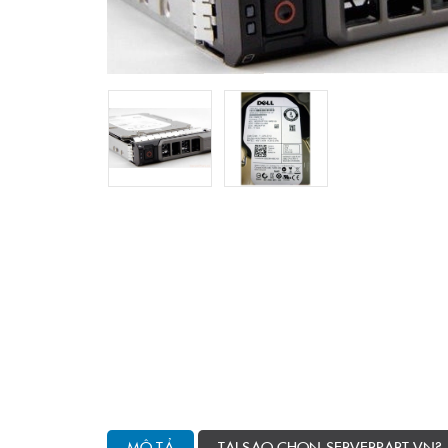
MÔ TẢ
TẠI SAO CHỌN SERVERPART.VN?