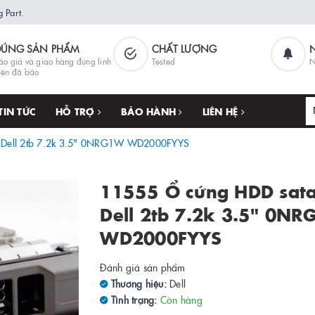
 Part.
ĐÚNG SẢN PHẨM
CHẤT LƯỢNG
áo giá và giao hàng đúng linh
Tested
N
iện đã báo
TIN TỨC
HỖ TRỢ
BẢO HÀNH
LIÊN HỆ
 Dell 2tb 7.2k 3.5" 0NRG1W WD2000FYYS
11555 Ổ cứng HDD sat
Dell 2tb 7.2k 3.5" 0N
WD2000FYYS
Đánh giá sản phẩm
Thương hiệu:
Dell
Tình trạng:
Còn hàng