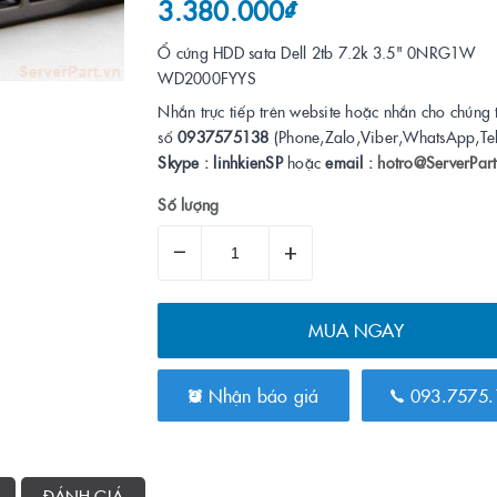
3.380.000₫
Ổ cứng HDD sata Dell 2tb 7.2k 3.5" 0NRG1W
WD2000FYYS
Nhắn trực tiếp trên website hoặc nhắn cho chúng 
số
0937575138
(Phone,Zalo,Viber,WhatsApp,Te
Skype : linhkienSP
hoặc
email :
hotro@ServerPart
Số lượng
–
+
MUA NGAY
Nhận báo giá
093.7575.
ĐÁNH GIÁ