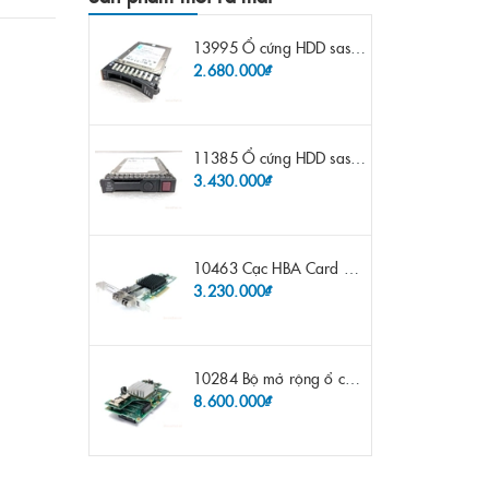
13995 Ổ cứng HDD sas IBM 300gb 10k 2.5" 6G fru 44W2265 opt 44W2264 pn 44W2268 ST9300503SS
2.680.000₫
11385 Ổ cứng HDD sas HP 600gb 10k 2.5" sp 653957-001 pn 619286-003 pn 641552-003 pn 689287-003 652583-B21
3.430.000₫
10463 Cạc HBA Card FC IBM Emulex LPE12002 8Gb 2 port FC SFP fru 42D0500 pn 42D0496 opt 42D0494 LPE12002
3.230.000₫
10284 Bộ mở rộng ổ cứng IBM Lenovo x3650 m4 69Y5319 8x 2.5" HS HDD Assembly Kit with Expander
8.600.000₫