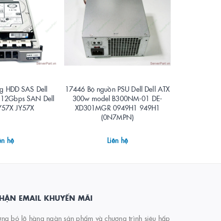
g HDD SAS Dell
17446 Bộ nguồn PSU Dell Dell ATX
17445 Bộ đi
" 12Gbps SAN Dell
300w model B300NM-01 DE-
Dell 10GBAS
Y57X JY57X
XD301MGR 0949H1 949H1
PowerVaul
(0N7MPN)
ME4084
ên hệ
Liên hệ
HẬN EMAIL KHUYẾN MÃI
ng bỏ lỡ hàng ngàn sản phẩm và chương trình siêu hấp