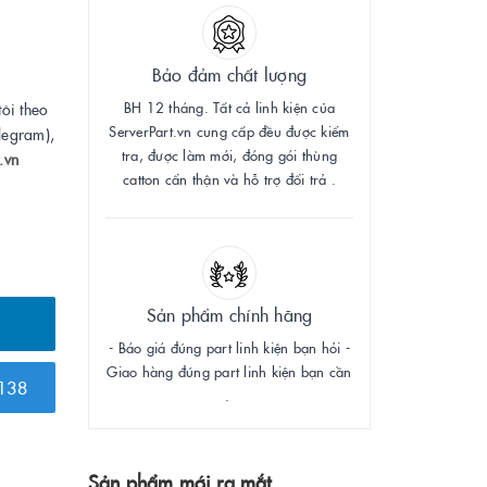
Bảo đảm chất lượng
BH 12 tháng. Tất cả linh kiện của
tôi theo
ServerPart.vn cung cấp đều được kiểm
legram),
tra, được làm mới, đóng gói thùng
.vn
catton cẩn thận và hỗ trợ đổi trả .
Sản phẩm chính hãng
- Báo giá đúng part linh kiện bạn hỏi -
Giao hàng đúng part linh kiện bạn cần
138
.
Sản phẩm mới ra mắt