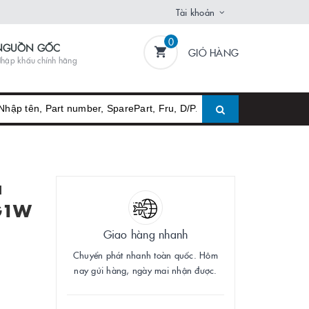
Tài khoản
0
NGUỒN GỐC
GIỎ HÀNG
hập khẩu chính hãng
a
RG1W
Giao hàng nhanh
Chuyển phát nhanh toàn quốc. Hôm
nay gửi hàng, ngày mai nhận được.