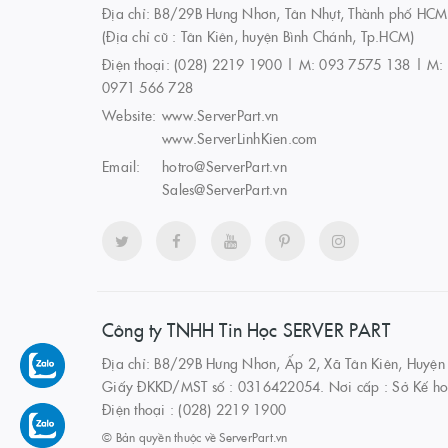
Địa chỉ: B8/29B Hưng Nhơn, Tân Nhựt, Thành phố HCM
(Địa chỉ cũ : Tân Kiên, huyện Bình Chánh, Tp.HCM)
Điện thoại:
(028) 2219 1900 | M: 093 7575 138 | M:
0971 566 728
Website:
www.ServerPart.vn
www.ServerLinhKien.com
Email:
hotro@ServerPart.vn
Sales@ServerPart.vn
Công ty TNHH Tin Học SERVER PART
Địa chỉ: B8/29B Hưng Nhơn, Ấp 2, Xã Tân Kiên, Huyện
Giấy ĐKKD/MST số : 0316422054. Nơi cấp : Sở Kế ho
Điện thoại : (028) 2219 1900
© Bản quyền thuộc về
ServerPart.vn