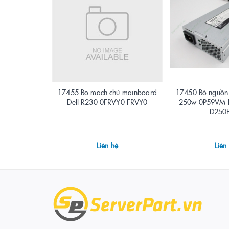
17455 Bo mạch chủ mainboard
17450 Bộ nguồn 
Dell R230 0FRVY0 FRVY0
250w 0P59VM 
D250
Liên hệ
Liên