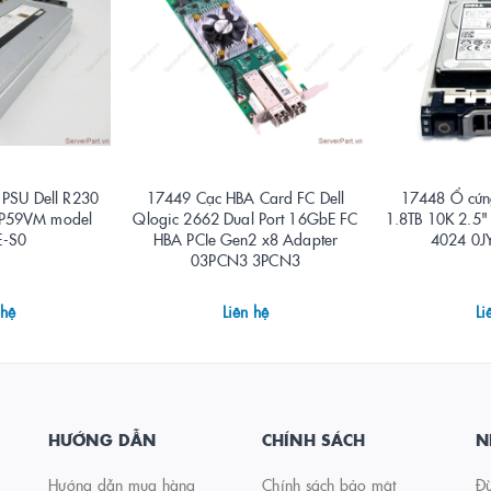
PSU Dell R230
17449 Cạc HBA Card FC Dell
17448 Ổ cứn
P59VM model
Qlogic 2662 Dual Port 16GbE FC
1.8TB 10K 2.5
E-S0
HBA PCIe Gen2 x8 Adapter
4024 0J
03PCN3 3PCN3
 hệ
Liên hệ
Li
HƯỚNG DẪN
CHÍNH SÁCH
N
Hướng dẫn mua hàng
Chính sách bảo mật
Đừ