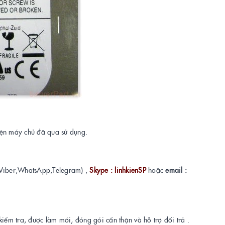
kiện máy chủ đã qua sử dụng.
Viber,WhatsApp,Telegram) ,
Skype : linhkienSP
hoặc
email :
kiểm tra, được làm mới, đóng gói cẩn thận và hỗ trợ đổi trả .