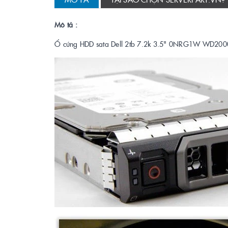
Mô tả :
Ổ cứng HDD sata Dell 2tb 7.2k 3.5" 0NRG1W WD20