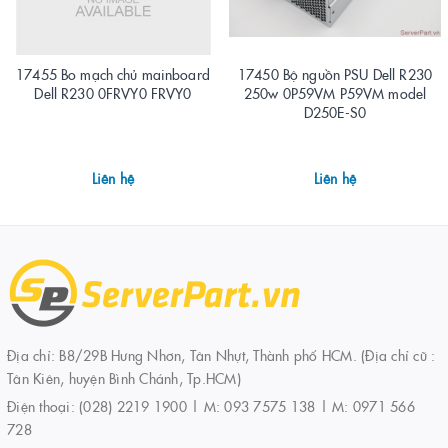
17455 Bo mạch chủ mainboard
17450 Bộ nguồn PSU Dell R230
Dell R230 0FRVY0 FRVY0
250w 0P59VM P59VM model
D250E-S0
Liên hệ
Liên hệ
Địa chỉ: B8/29B Hưng Nhơn, Tân Nhựt, Thành phố HCM. (Địa chỉ cũ :
Tân Kiên, huyện Bình Chánh, Tp.HCM)
Điện thoại:
(028) 2219 1900 | M: 093 7575 138 | M: 0971 566
728