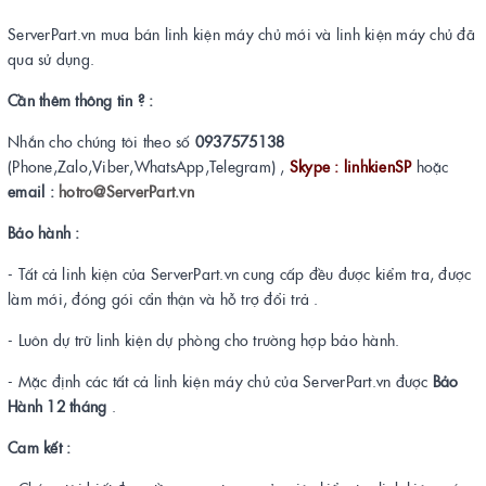
ServerPart.vn mua bán linh kiện máy chủ mới và linh kiện máy chủ đã
qua sử dụng.
Cần thêm thông tin ? :
Nhắn cho chúng tôi theo số
0937575138
(Phone,Zalo,Viber,WhatsApp,Telegram) ,
Skype : linhkienSP
hoặc
email :
hotro@ServerPart.vn
Bảo hành :
- Tất cả linh kiện của ServerPart.vn cung cấp đều được kiểm tra, được
làm mới, đóng gói cẩn thận và hỗ trợ đổi trả .
- Luôn dự trữ linh kiện dự phòng cho trường hợp bảo hành.
- Mặc định các tất cả linh kiện máy chủ của ServerPart.vn được
Bảo
Hành 12 tháng
.
Cam kết :