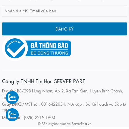
ĐĂNG KÝ
Công ty TNHH Tin Học SERVER PART
Địa chỉ: B8/29B Hưng Nhơn, Ấp 2, Xã Tân Kiên, Huyện Bình Chánh,
Tp.HCM
Giấy ĐKKD/MST số : 0316422054. Nơi cấp : Sở Kế hoạch và Đầu tư
TPHCM
Điện thoại : (028) 2219 1900
© Bản quyền thuộc về
ServerPart.vn