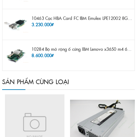
10463 Cạc HBA Card FC IBM Emulex LPE12002 8Gb 2 port FC SFP fru 42D0500 pn 42D0496 opt 42D0494 LPE12002
3.230.000₫
10284 Bộ mở rộng ổ cứng IBM Lenovo x3650 m4 69Y5319 8x 2.5" HS HDD Assembly Kit with Expander
8.600.000₫
SẢN PHẨM CÙNG LOẠI