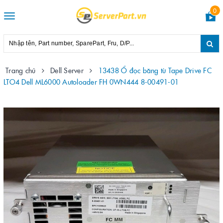
0
Toggle
navigation
Trang chủ
Dell Server
13438 Ổ đọc băng từ Tape Drive FC
LTO4 Dell ML6000 Autoloader FH 0WN444 8-00491-01