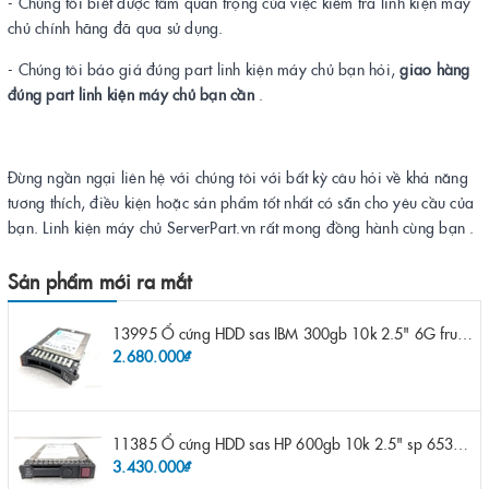
- Chúng tôi biết được tầm quan trọng của việc kiểm tra linh kiện máy
chủ chính hãng đã qua sử dụng.
- Chúng tôi báo giá đúng part linh kiện máy chủ bạn hỏi,
giao hàng
đúng part linh kiện máy chủ bạn cần
.
Đừng ngần ngại liên hệ với chúng tôi với bất kỳ câu hỏi về khả năng
tương thích, điều kiện hoặc sản phẩm tốt nhất có sẵn cho yêu cầu của
bạn. Linh kiện máy chủ ServerPart.vn rất mong đồng hành cùng bạn .
Sản phẩm mới ra mắt
13995 Ổ cứng HDD sas IBM 300gb 10k 2.5" 6G fru 44W2265 opt 44W2264 pn 44W2268 ST9300503SS
2.680.000₫
11385 Ổ cứng HDD sas HP 600gb 10k 2.5" sp 653957-001 pn 619286-003 pn 641552-003 pn 689287-003 652583-B21
3.430.000₫