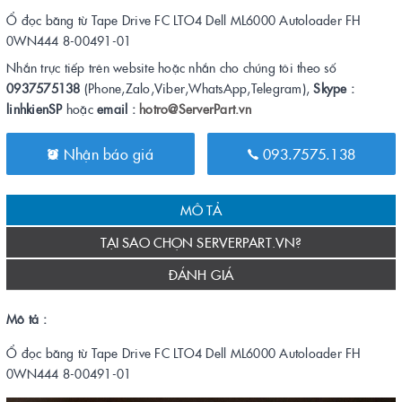
Ổ đọc băng từ Tape Drive FC LTO4 Dell ML6000 Autoloader FH
0WN444 8-00491-01
Nhắn trực tiếp trên website hoặc nhắn cho chúng tôi theo số
0937575138
(Phone,Zalo,Viber,WhatsApp,Telegram),
Skype :
linhkienSP
hoặc
email :
hotro@ServerPart.vn
Nhận báo giá
093.7575.138
MÔ TẢ
TẠI SAO CHỌN SERVERPART.VN?
ĐÁNH GIÁ
Mô tả :
Ổ đọc băng từ Tape Drive FC LTO4 Dell ML6000 Autoloader FH
0WN444 8-00491-01