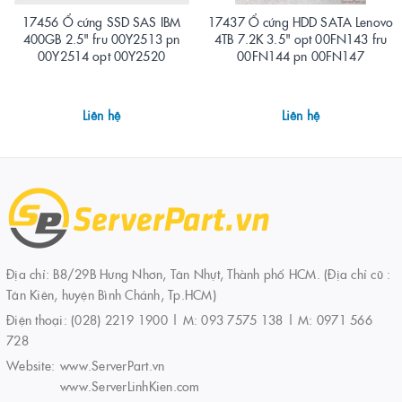
17456 Ổ cứng SSD SAS IBM
17437 Ổ cứng HDD SATA Lenovo
400GB 2.5" fru 00Y2513 pn
4TB 7.2K 3.5" opt 00FN143 fru
00Y2514 opt 00Y2520
00FN144 pn 00FN147
Liên hệ
Liên hệ
Địa chỉ: B8/29B Hưng Nhơn, Tân Nhựt, Thành phố HCM. (Địa chỉ cũ :
Tân Kiên, huyện Bình Chánh, Tp.HCM)
Điện thoại:
(028) 2219 1900 | M: 093 7575 138 | M: 0971 566
728
Website:
www.ServerPart.vn
www.ServerLinhKien.com