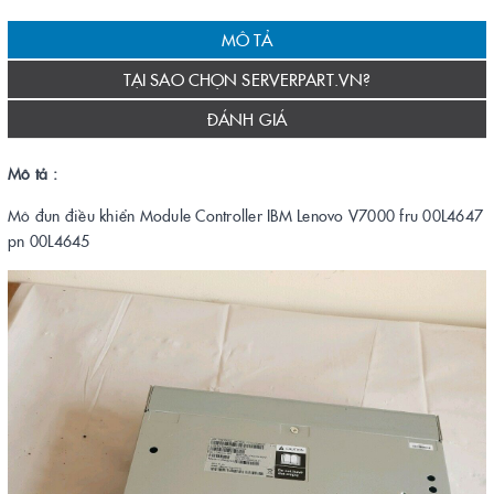
MÔ TẢ
TẠI SAO CHỌN SERVERPART.VN?
ĐÁNH GIÁ
Mô tả :
Mô đun điều khiển Module Controller IBM Lenovo V7000 fru 00L4647
pn 00L4645