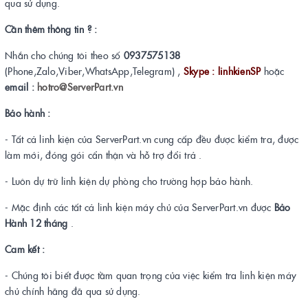
qua sử dụng.
Cần thêm thông tin ? :
Nhắn cho chúng tôi theo số
0937575138
(Phone,Zalo,Viber,WhatsApp,Telegram) ,
Skype : linhkienSP
hoặc
email :
hotro@ServerPart.vn
Bảo hành :
- Tất cả linh kiện của ServerPart.vn cung cấp đều được kiểm tra, được
làm mới, đóng gói cẩn thận và hỗ trợ đổi trả .
- Luôn dự trữ linh kiện dự phòng cho trường hợp bảo hành.
- Mặc định các tất cả linh kiện máy chủ của ServerPart.vn được
Bảo
Hành 12 tháng
.
Cam kết :
- Chúng tôi biết được tầm quan trọng của việc kiểm tra linh kiện máy
chủ chính hãng đã qua sử dụng.