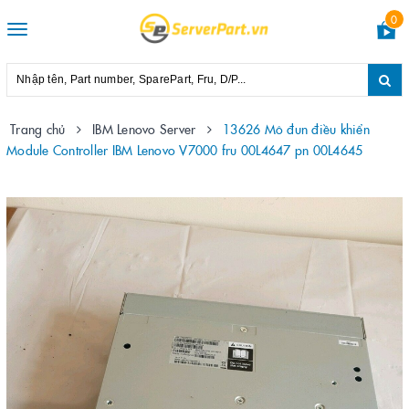
0
Toggle
navigation
Trang chủ
IBM Lenovo Server
13626 Mô đun điều khiển
Module Controller IBM Lenovo V7000 fru 00L4647 pn 00L4645