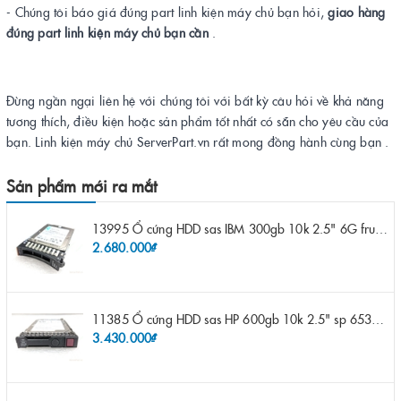
- Chúng tôi báo giá đúng part linh kiện máy chủ bạn hỏi,
giao hàng
đúng part linh kiện máy chủ bạn cần
.
Đừng ngần ngại liên hệ với chúng tôi với bất kỳ câu hỏi về khả năng
tương thích, điều kiện hoặc sản phẩm tốt nhất có sẵn cho yêu cầu của
bạn. Linh kiện máy chủ ServerPart.vn rất mong đồng hành cùng bạn .
Sản phẩm mới ra mắt
13995 Ổ cứng HDD sas IBM 300gb 10k 2.5" 6G fru 44W2265 opt 44W2264 pn 44W2268 ST9300503SS
2.680.000₫
11385 Ổ cứng HDD sas HP 600gb 10k 2.5" sp 653957-001 pn 619286-003 pn 641552-003 pn 689287-003 652583-B21
3.430.000₫