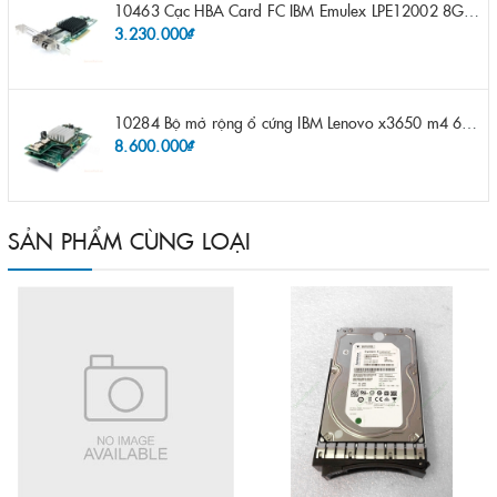
10463 Cạc HBA Card FC IBM Emulex LPE12002 8Gb 2 port FC SFP fru 42D0500 pn 42D0496 opt 42D0494 LPE12002
3.230.000₫
10284 Bộ mở rộng ổ cứng IBM Lenovo x3650 m4 69Y5319 8x 2.5" HS HDD Assembly Kit with Expander
8.600.000₫
SẢN PHẨM CÙNG LOẠI