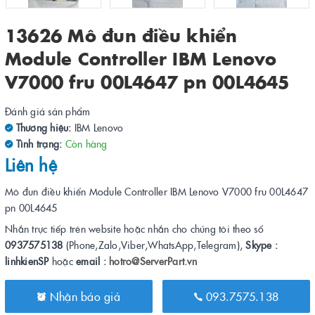
13626 Mô đun điều khiển
Module Controller IBM Lenovo
V7000 fru 00L4647 pn 00L4645
Đánh giá sản phẩm
Thương hiệu:
IBM Lenovo
Tình trạng:
Còn hàng
Liên hệ
Mô đun điều khiển Module Controller IBM Lenovo V7000 fru 00L4647
pn 00L4645
Nhắn trực tiếp trên website hoặc nhắn cho chúng tôi theo số
0937575138
(Phone,Zalo,Viber,WhatsApp,Telegram),
Skype :
linhkienSP
hoặc
email :
hotro@ServerPart.vn
Nhận báo giá
093.7575.138