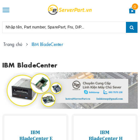
0
Toggle
navigation
Trang chủ
IBM BladeCenter
IBM BladeCenter