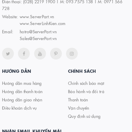
Điện thoại:
(028) 2219 1900 | M: 093 7575 138 | M: 0971 566
728
Website:
www.ServerPart.vn
www.ServerLinhKien.com
Email:
hotro@ServerPart.vn
Sales@ServerPart.vn
HƯỚNG DẪN
CHÍNH SÁCH
Hướng dẫn mua hàng
Chính sách bảo mật
Hướng dẫn thanh toán
Bảo hành và đổi trả
Hướng dẫn giao nhận
Thanh toán
Điều khoản dịch vụ
Vận chuyển
Quy định sử dụng
NHẬN EMAIL KHUYẾN MÃI