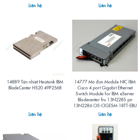
Liên hệ
Liên hệ
14889 Tản nhiệt Heatsink IBM
14777 Mô đun Module NIC IBM
BladeCenter HS20 49P2568
Cisco 4 port Gigabit Ethernet
Switch Module for IBM eServer
Bladecenter fru 13N2285 pn
13N2286 OS-CIGESM-18TT-EBU
Liên hệ
Liên hệ