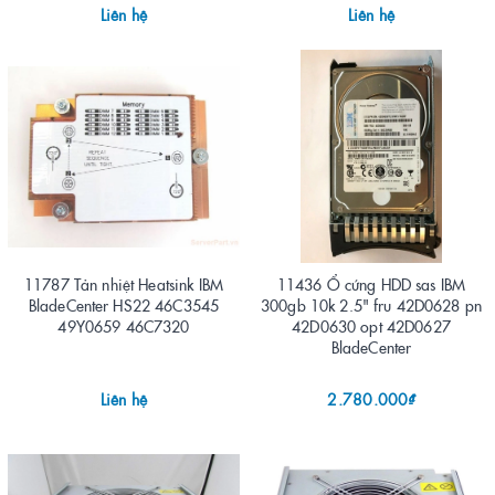
Liên hệ
Liên hệ
11787 Tản nhiệt Heatsink IBM
11436 Ổ cứng HDD sas IBM
BladeCenter HS22 46C3545
300gb 10k 2.5" fru 42D0628 pn
49Y0659 46C7320
42D0630 opt 42D0627
BladeCenter
Liên hệ
2.780.000₫