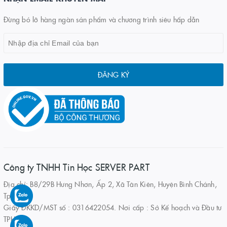
Đừng bỏ lỡ hàng ngàn sản phẩm và chương trình siêu hấp dẫn
ĐĂNG KÝ
Công ty TNHH Tin Học SERVER PART
Địa chỉ: B8/29B Hưng Nhơn, Ấp 2, Xã Tân Kiên, Huyện Bình Chánh,
Tp.HCM
Giấy ĐKKD/MST số : 0316422054. Nơi cấp : Sở Kế hoạch và Đầu tư
TPHCM