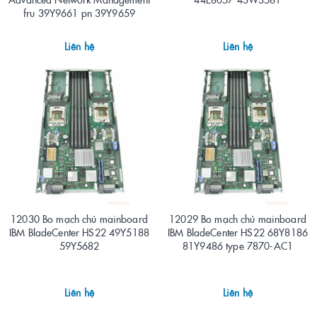
fru 39Y9661 pn 39Y9659
Liên hệ
Liên hệ
12030 Bo mạch chủ mainboard
12029 Bo mạch chủ mainboard
IBM BladeCenter HS22 49Y5188
IBM BladeCenter HS22 68Y8186
59Y5682
81Y9486 type 7870-AC1
Liên hệ
Liên hệ