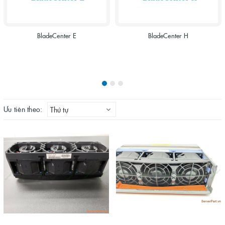
BladeCenter E
BladeCenter H
Ưu tiên theo:
Thứ tự