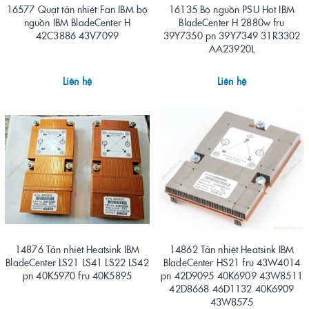
16577 Quạt tản nhiệt Fan IBM bộ
16135 Bộ nguồn PSU Hot IBM
nguồn IBM BladeCenter H
BladeCenter H 2880w fru
42C3886 43V7099
39Y7350 pn 39Y7349 31R3302
AA23920L
Liên hệ
Liên hệ
14876 Tản nhiệt Heatsink IBM
14862 Tản nhiệt Heatsink IBM
BladeCenter LS21 LS41 LS22 LS42
BladeCenter HS21 fru 43W4014
pn 40K5970 fru 40K5895
pn 42D9095 40K6909 43W8511
42D8668 46D1132 40K6909
43W8575