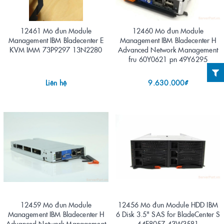
12461 Mô đun Module
12460 Mô đun Module
Management IBM Bladecenter E
Management IBM Bladecenter H
KVM IMM 73P9297 13N2280
Advanced Network Management
fru 60Y0621 pn 49Y6295
Liên hệ
9.630.000₫
12459 Mô đun Module
12456 Mô đun Module HDD IBM
Management IBM Bladecenter H
6 Disk 3.5" SAS for BladeCenter S
Advanced Network Management
44E8057 43W3581