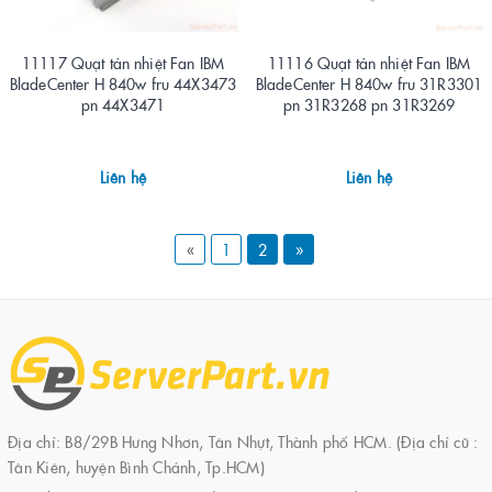
11117 Quạt tản nhiệt Fan IBM
11116 Quạt tản nhiệt Fan IBM
BladeCenter H 840w fru 44X3473
BladeCenter H 840w fru 31R3301
pn 44X3471
pn 31R3268 pn 31R3269
Liên hệ
Liên hệ
«
1
2
»
Địa chỉ: B8/29B Hưng Nhơn, Tân Nhựt, Thành phố HCM. (Địa chỉ cũ :
Tân Kiên, huyện Bình Chánh, Tp.HCM)